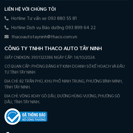
LIÊN HỆ VỚI CHÚNG TÔI
Hotline Tư vấn xe 093 880 55 81
Hotline Dịch vụ Bảo dưỡng 093 899 64 22
thacoautotayninh@thaco.com.vn
CÔNG TY TNHH THACO AUTO TÂY NINH
GIẤY CNĐKDN: 3901323386 NGÀY CẤP: 14/10/2024.
CƠ QUAN CẤP: PHÒNG ĐĂNG KÝ KINH DOANH SỞ KẾ HOẠCH VÀ ĐẦU
TƯ TỈNH TÂY NINH
ĐỊA CHỈ: 82 TRẦN PHÚ, KHU PHỐ NINH TRUNG, PHƯỜNG BÌNH MINH,
TỈNH TÂY NINH.
ĐỊA CHỈ: VÒNG XOAY GÒ DẦU, ĐƯỜNG HÙNG VƯƠNG, PHƯỜNG GÒ
DẦU, TỈNH TÂY NINH.