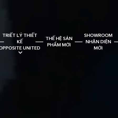
TRIẾT LÝ THIẾT
SHOWROOM
THẾ HỆ SẢN
KẾ
NHẬN DIỆN
PHẨM MỚI
OPPOSITE UNITED
MỚI