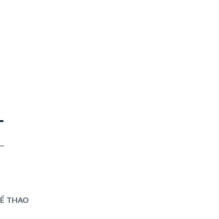
T
HỂ THAO