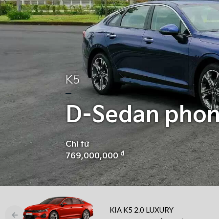
K5
D-Sedan phon
Chỉ từ
đ
769,000,000
KIA K5 2.0 LUXURY