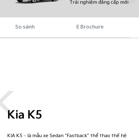
Trải nghiệm đẳng cấp mới
So sánh
E Brochure
K
Kia K5
KIA K5 – là mẫu xe Sedan “Fastback” thể thao thế hệ