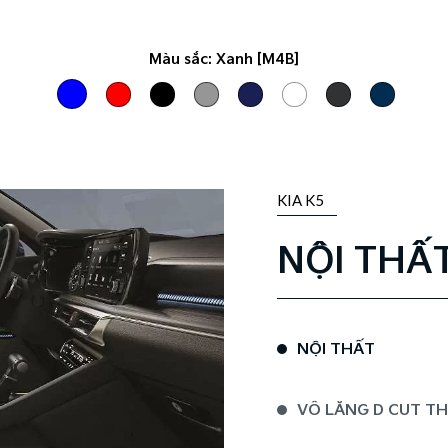
Màu sắc:
Xanh [M4B]
KIA K5
NỘI THẤ
NỘI THẤT
VÔ LĂNG D CUT T