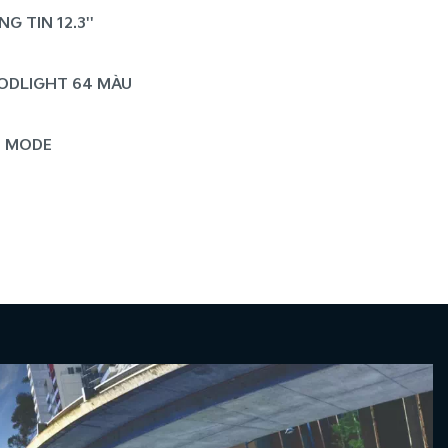
 TIN 12.3''
ODLIGHT 64 MÀU
E MODE
NG BỊ TÍNH NĂNG SƯỞI - DUY NHẤT PHÂN KHÚC