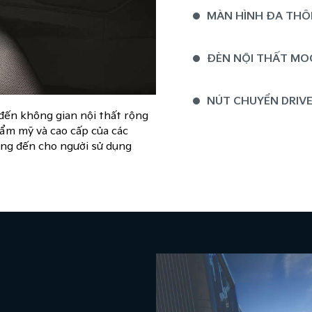
MÀN HÌNH ĐA THÔNG
ĐÈN NỘI THẤT MO
NÚT CHUYỂN DRIV
đến không gian nội thất rộng
thẩm mỹ và cao cấp của các
HÀNG GHẾ SAU
ang đến cho người sử dụng
HÀNG GHẾ HAI TRA