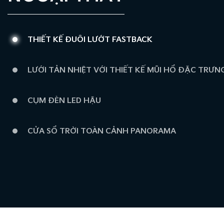
THIẾT KẾ ĐUÔI LƯỚT FASTBACK
LƯỚI TẢN NHIỆT VỚI THIẾT KẾ MŨI HỔ ĐẶC TRƯN
CỤM ĐÈN LED HẬU
CỬA SỔ TRỜI TOÀN CẢNH PANORAMA