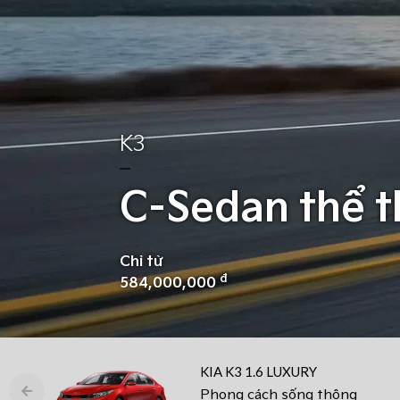
K3
C-Sedan thể t
Chỉ từ
đ
584,000,000
KIA K3 1.6 LUXURY
Phong cách sống thông