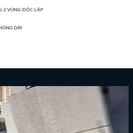
G 2 VÙNG ĐỘC LẬP
HÔNG DÂY
À LÀM MÁT HÀNG GHẾ TRƯỚC