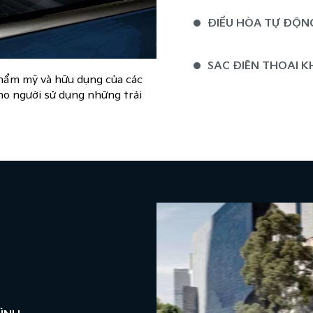
ĐIỀU HÒA TỰ ĐỘN
SẠC ĐIỆN THOẠI K
 thẩm mỹ và hữu dụng của các
ho người sử dụng những trải
HỆ THỐNG SƯỞI V
HÀNG GHẾ SAU