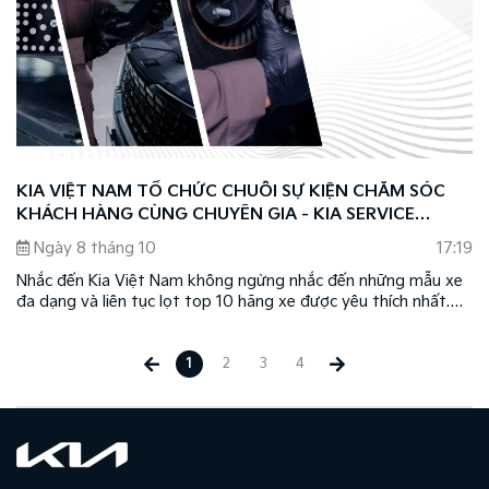
KIA VIỆT NAM TỔ CHỨC CHUỖI SỰ KIỆN CHĂM SÓC
KHÁCH HÀNG CÙNG CHUYÊN GIA - KIA SERVICE
CLINIC 2024
Ngày 8 tháng 10
17:19
Nhắc đến Kia Việt Nam không ngừng nhắc đến những mẫu xe
đa dạng và liên tục lọt top 10 hãng xe được yêu thích nhất.
Bên cạnh đó, Kia còn gây ấn tượng với khách hàng Việt Nam
nhờ sự tận tâm và chuyên nghiệp trong việc triển khai tốt các
dịch vụ hậu mãi.
1
2
3
4