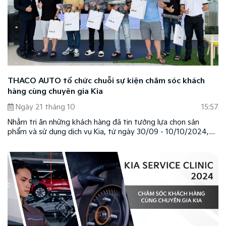
THACO AUTO tổ chức chuỗi sự kiện chăm sóc khách
hàng cùng chuyên gia Kia
Ngày 21 tháng 10
15:57
Nhằm tri ân những khách hàng đã tin tưởng lựa chọn sản
phẩm và sử dụng dịch vụ Kia, từ ngày 30/09 - 10/10/2024,
THACO AUTO đã tổ chức thành công chuỗi sự kiện Chăm sóc
khách hàng cùng chuyên gia Kia (Kia Service Clinic), tạo điều
kiện để khách hàng được kiểm tra và tư vấn xe miễn phí với
nhiều ưu đãi và quà tặng hấp dẫn.