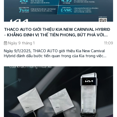
THACO AUTO GIỚI THIỆU KIA NEW CARNIVAL HYBRID
– KHẲNG ĐỊNH VỊ THẾ TIÊN PHONG, BỨT PHÁ VỚI
CÔNG NGHỆ XANH HYBRID
Ngày 9 tháng 1
11:09
Ngày 9/1/2025, THACO AUTO giới thiệu Kia New Carnival
Hybrid đánh dấu bước tiến quan trọng của Kia trong việc
mang đến những sản phẩm có hiệu suất vận hành mạnh mẽ,
với công nghệ tiên tiến, thân thiện môi trường, đồng thời
khẳng định vị thế dẫn đầu của thương hiệu Kia tại Việt Nam.