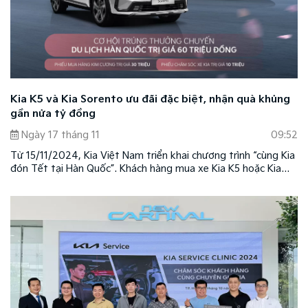
Kia K5 và Kia Sorento ưu đãi đặc biệt, nhận quà khủng
gần nửa tỷ đồng
Ngày 17 tháng 11
09:52
Từ 15/11/2024, Kia Việt Nam triển khai chương trình “cùng Kia
đón Tết tại Hàn Quốc”. Khách hàng mua xe Kia K5 hoặc Kia
Sorento tại các showroom trên toàn quốc sẽ có cơ hội tham
gia rút thăm trúng thưởng với nhiều giải thưởng hấp dẫn.
Chương trình áp dụng theo các điều kiện và điều khoản do
thương hiệu quy định.