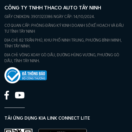
CÔNG TY TNHH THACO AUTO TÂY NINH
GIẤY CNĐKDN: 3901323386 NGÀY CẤP: 14/10/2024.
CƠ QUAN CẤP: PHÒNG ĐĂNG KÝ KINH DOANH SỞ KẾ HOẠCH VÀ ĐẦU
TƯ TỈNH TÂY NINH
ĐỊA CHỈ: 82 TRẦN PHÚ, KHU PHỐ NINH TRUNG, PHƯỜNG BÌNH MINH,
TỈNH TÂY NINH.
ĐỊA CHỈ: VÒNG XOAY GÒ DẦU, ĐƯỜNG HÙNG VƯƠNG, PHƯỜNG GÒ
DẦU, TỈNH TÂY NINH.
TẢI ỨNG DỤNG KIA LINK CONNECT LITE