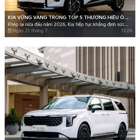
KIA VỮNG VÀNG TRONG TOP 5 THƯƠNG HIỆU Ô
Khép lại nửa đầu năm 2026, Kia tiếp tục khẳng định sức
TÔ BÁN CHẠY NHẤT NỬA ĐẦU NĂM 2026
hút trên thị trường ô tô Việt Nam với gần 16.000 xe được
Ngày 21 tháng 7
13:26
bàn giao đến tay khách hàng, tăng trưởng hơn 50% so với
cùng kỳ năm 2025.