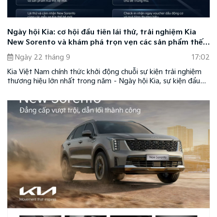
Ngày hội Kia: cơ hội đầu tiên lái thử, trải nghiệm Kia
New Sorento và khám phá trọn vẹn các sản phẩm thế
hệ mới của Kia
Ngày 22 tháng 9
17:02
Kia Việt Nam chính thức khởi động chuỗi sự kiện trải nghiệm
thương hiệu lớn nhất trong năm – Ngày hội Kia, sự kiện đầu
tiên diễn ra trong hai ngày Thứ Bảy và Chủ Nhật - 27 &
28/9/2025 tại Sân M1, Khu đô thị Sala (TP. Thủ Đức, TP.HCM).