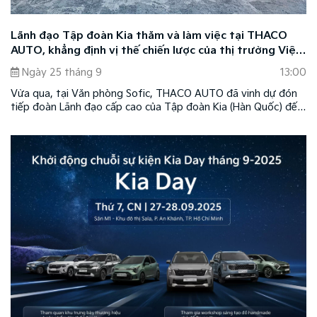
Lãnh đạo Tập đoàn Kia thăm và làm việc tại THACO
AUTO, khẳng định vị thế chiến lược của thị trường Việt
Nam
Ngày 25 tháng 9
13:00
Vừa qua, tại Văn phòng Sofic, THACO AUTO đã vinh dự đón
tiếp đoàn Lãnh đạo cấp cao của Tập đoàn Kia (Hàn Quốc) đến
thăm và làm việc. Chuyến thăm nhằm thắt chặt hơn nữa mối
quan hệ hợp tác chiến lược và thảo luận về kế hoạch phát
triển thương hiệu Kia tại Việt Nam trong giai đoạn mới.