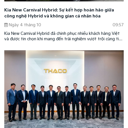
Kia New Carnival Hybrid: Sự kết hợp hoàn hảo giữa
công nghệ Hybrid và không gian cá nhân hóa
Ngày 4 tháng 10
09:57
Kia New Carnival Hybrid đã chinh phục nhiều khách hàng Việt
và được tin chọn khi mang đến trải nghiệm vượt trội cùng tiện
nghi theo xu hướng mới ở phân khúc xe cao cấp cỡ lớn. Đồng
thời, mẫu xe cũng là sự kết hợp hoàn hảo giữa công nghệ
xanh Hybrid và không gian cá nhân hóa theo phong cách của
chủ nhân, tôn vinh đẳng cấp của chủ sở hữu.