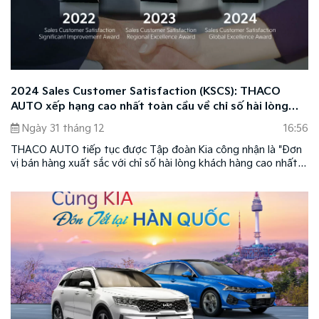
2024 Sales Customer Satisfaction (KSCS): THACO
AUTO xếp hạng cao nhất toàn cầu về chỉ số hài lòng
của khách hàng mua xe
Ngày 31 tháng 12
16:56
THACO AUTO tiếp tục được Tập đoàn Kia công nhận là "Đơn
vị bán hàng xuất sắc với chỉ số hài lòng khách hàng cao nhất"
năm 2024 thông qua khảo sát "2024 Sales Customer
Satisfaction (KSCS)" được thực hiện trên 33 quốc gia. Đây là
minh chứng cho chất lượng dịch vụ hàng đầu mà THACO
AUTO mang đến cho khách hàng, giúp đơn vị được vinh danh
liên tiếp trong ba năm.