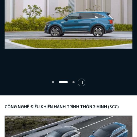
CÔNG NGHỆ ĐIỀU KHIỂN HÀNH TRÌNH THÔNG MINH (SCC)