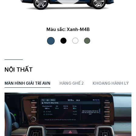
Màu sắc:
Xanh-M4B
NỘI THẤT
MÀN HÌNH GIẢI TRÍ AVN
HÀNG GHẾ 2
KHOANG HÀNH LÝ