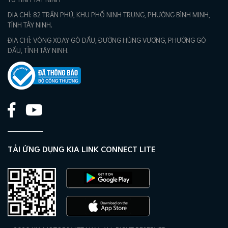
TƯ TỈNH TÂY NINH
ĐỊA CHỈ: 82 TRẦN PHÚ, KHU PHỐ NINH TRUNG, PHƯỜNG BÌNH MINH,
TỈNH TÂY NINH.
ĐỊA CHỈ: VÒNG XOAY GÒ DẦU, ĐƯỜNG HÙNG VƯƠNG, PHƯỜNG GÒ
DẦU, TỈNH TÂY NINH.
TẢI ỨNG DỤNG KIA LINK CONNECT LITE