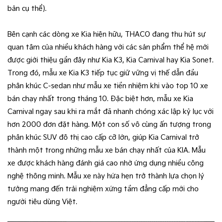
bản cụ thể).
Bên cạnh các dòng xe Kia hiện hữu, THACO đang thu hút sự
quan tâm của nhiều khách hàng với các sản phẩm thể hệ mới
được giới thiệu gần đây như Kia K3, Kia Carnival hay Kia Sonet.
Trong đó, mẫu xe Kia K3 tiếp tục giữ vững vị thế dẫn đầu
phân khúc C-sedan như mẫu xe tiền nhiệm khi vào top 10 xe
bán chạy nhất trong tháng 10. Đặc biệt hơn, mẫu xe Kia
Carnival ngay sau khi ra mắt đã nhanh chóng xác lập kỷ lục với
hơn 2000 đơn đặt hàng. Một con số vô cùng ấn tượng trong
phân khúc SUV đô thị cao cấp cỡ lớn, giúp Kia Carnival trở
thành một trong những mẫu xe bán chạy nhất của KIA. Mẫu
xe được khách hàng đánh giá cao nhờ ứng dụng nhiều công
nghệ thông minh. Mẫu xe này hứa hẹn trở thành lựa chọn lý
tưởng mang đến trải nghiệm xứng tầm đẳng cấp mới cho
người tiêu dùng Việt.