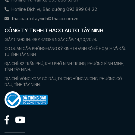
Hotline Tư vấn xe 093 880 55 81
Hotline Dịch vụ Bảo dưỡng 093 899 64 22
thacoautotayninh@thaco.com.vn
CÔNG TY TNHH THACO AUTO TÂY NINH
GIẤY CNĐKDN: 3901323386 NGÀY CẤP: 14/10/2024.
CƠ QUAN CẤP: PHÒNG ĐĂNG KÝ KINH DOANH SỞ KẾ HOẠCH VÀ ĐẦU
TƯ TỈNH TÂY NINH
ĐỊA CHỈ: 82 TRẦN PHÚ, KHU PHỐ NINH TRUNG, PHƯỜNG BÌNH MINH,
TỈNH TÂY NINH.
ĐỊA CHỈ: VÒNG XOAY GÒ DẦU, ĐƯỜNG HÙNG VƯƠNG, PHƯỜNG GÒ
DẦU, TỈNH TÂY NINH.