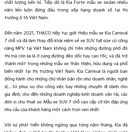
chất lượng bền bỉ. Tiếp đó là Kia Forte mẫu xe sedan nhiều
năm liền luôn đứng đầu trong xếp hạng doanh số tại thị
trường ô tô Việt Nam.
Đến năm 2021, THACO tiếp tục giới thiệu mẫu xe Kia Carnival
7 chỗ và đã làm thay đổi khái niệm về xe SUV full size có công
năng MPV tại Việt Nam không chỉ trên những đường phố đô
thị mà còn lại là ở cung đường đèo dốc hay cao tốc, và đã trở
thành một trong những mẫu xe thân thiện, hữu dụng và phổ
biến nhất tại thị trường Việt Nam. Kia Carnival là người bạn
đồng hành cho những chủ nhân bận rộn như doanh nhân, nghệ
sĩ,…từ phục vụ cho công việc hay những chuyến đi dành cho
gia đình, cho đến những doanh nghiệp kinh doanh vận tải, các
đơn vị cho thuê xe. Mẫu xe SUV 7 chỗ cao cấp cỡ lớn đáp ứng
nhu cầu của khách hàng một cách trọn vẹn nhất.
Với sự phát triển không ngừng qua từng năm tháng, Kia đã