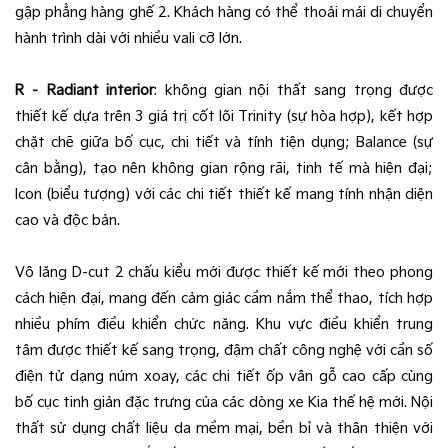
gập phẳng hàng ghế 2. Khách hàng có thể thoải mái di chuyển
hành trình dài với nhiều vali cỡ lớn.
R – Radiant interior
: không gian nội thất sang trọng được
thiết kế dựa trên 3 giá trị cốt lõi Trinity (sự hòa hợp), kết hợp
chặt chẽ giữa bố cục, chi tiết và tính tiện dụng; Balance (sự
cân bằng), tạo nên không gian rộng rãi, tinh tế mà hiện đại;
Icon (biểu tượng) với các chi tiết thiết kế mang tính nhận diện
cao và độc bản.
Vô lăng D-cut 2 chấu kiểu mới được thiết kế mới theo phong
cách hiện đại, mang đến cảm giác cầm nắm thể thao, tích hợp
nhiều phím điều khiển chức năng. Khu vực điều khiển trung
tâm được thiết kế sang trọng, đậm chất công nghệ với cần số
điện tử dạng núm xoay, các chi tiết ốp vân gỗ cao cấp cùng
bố cục tinh giản đặc trưng của các dòng xe Kia thế hệ mới. Nội
thất sử dụng chất liệu da mềm mại, bền bỉ và thân thiện với