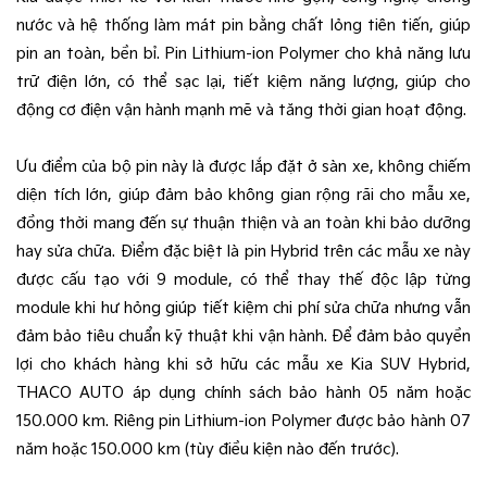
nước và hệ thống làm mát pin bằng chất lỏng tiên tiến, giúp
pin an toàn, bền bỉ. Pin Lithium-ion Polymer cho khả năng lưu
trữ điện lớn, có thể sạc lại, tiết kiệm năng lượng, giúp cho
động cơ điện vận hành mạnh mẽ và tăng thời gian hoạt động.
Ưu điểm của bộ pin này là được lắp đặt ở sàn xe, không chiếm
diện tích lớn, giúp đảm bảo không gian rộng rãi cho mẫu xe,
đồng thời mang đến sự thuận thiện và an toàn khi bảo dưỡng
hay sửa chữa. Điểm đặc biệt là pin Hybrid trên các mẫu xe này
được cấu tạo với 9 module, có thể thay thế độc lập từng
module khi hư hỏng giúp tiết kiệm chi phí sửa chữa nhưng vẫn
đảm bảo tiêu chuẩn kỹ thuật khi vận hành. Để đảm bảo quyền
lợi cho khách hàng khi sở hữu các mẫu xe Kia SUV Hybrid,
THACO AUTO áp dụng chính sách bảo hành 05 năm hoặc
150.000 km. Riêng pin Lithium-ion Polymer được bảo hành 07
năm hoặc 150.000 km (tùy điều kiện nào đến trước).