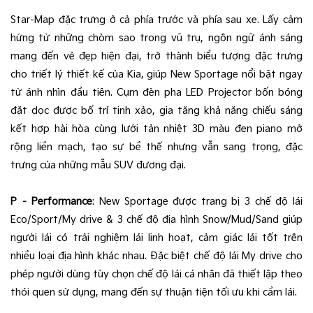
Star-Map đặc trưng ở cả phía trước và phía sau xe. Lấy cảm
hứng từ những chòm sao trong vũ trụ, ngôn ngữ ánh sáng
mang đến vẻ đẹp hiện đại, trở thành biểu tượng đặc trưng
cho triết lý thiết kế của Kia, giúp New Sportage nổi bật ngay
từ ánh nhìn đầu tiên. Cụm đèn pha LED Projector bốn bóng
đặt dọc được bố trí tinh xảo, gia tăng khả năng chiếu sáng
kết hợp hài hòa cùng lưới tản nhiệt 3D màu đen piano mở
rộng liền mạch, tạo sự bề thế nhưng vẫn sang trọng, đặc
trưng của những mẫu SUV đương đại.
P – Performance
: New Sportage được trang bị 3 chế độ lái
Eco/Sport/My drive & 3 chế độ địa hình Snow/Mud/Sand giúp
người lái có trải nghiệm lái linh hoạt, cảm giác lái tốt trên
nhiều loại địa hình khác nhau. Đặc biệt chế độ lái My drive cho
phép người dùng tùy chọn chế độ lái cá nhân đã thiết lập theo
thói quen sử dụng, mang đến sự thuận tiện tối ưu khi cầm lái.