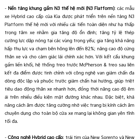
-
Nền tảng khung gầm N3 thế hệ mới (N3 Flatform)
: các mẫu
xe Hybrid cao cấp của Kia được phát triển trên nền tảng N3
Platform thế hệ mới với nhiều cải tiến toàn diện như hạ thấp
trọng tâm xe nhằm gia tăng độ ổn định; tăng tỷ lệ thép
cường lực dập nóng tại các vùng trọng yếu; gia tăng khả năng
hấp thụ lực va chạm bên hông lên đến 82%; nâng cao độ cứng
thân xe và cho cảm giác lái chính xác hơn. Với kết cấu khung
gầm liền khối, hệ thống treo trước McPherson & treo sau liên
kết đa điểm được tinh chỉnh với công nghệ van giảm chấn đa
dòng độc lập và phuộc trước giảm chấn hai hướng, giúp triệt
tiêu dao động thân xe nhanh hơn, đồng thời nâng cao độ êm
ái trên nhiều điều kiện mặt đường khác nhau. Đặc biệt, khả
năng cách âm được tăng cường nhờ việc trang bị kính cách âm
chuyên dụng cho toàn bộ cửa xe mang lại không gian yên tĩnh
tối đa.
-
Công nghệ Hybrid cao cấp
: trái tim của New Sorento và New