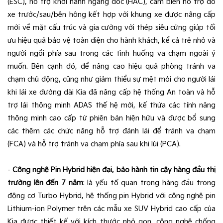
(ESC), hỗ trợ khởi hành ngang dốc (HAC), cảm biến hỗ trợ đỗ
xe trước/sau/bên hông kết hợp với khung xe được nâng cấp
mới về mặt cấu trúc và gia cường với thép siêu cứng giúp tối
ưu hiệu quả bảo vệ toàn diện cho hành khách, kể cả trẻ nhỏ và
người ngồi phía sau trong các tình huống va chạm ngoài ý
muốn. Bên cạnh đó, để nâng cao hiệu quả phòng tránh va
chạm chủ động, cũng như giảm thiểu sự mệt mỏi cho người lái
khi lái xe đường dài Kia đã nâng cấp hệ thống An toàn và hỗ
trợ lái thông minh ADAS thế hệ mới, kế thừa các tính năng
thông minh cao cấp từ phiên bản hiện hữu và được bổ sung
các thêm các chức năng hỗ trợ đánh lái để tránh va chạm
(FCA) và hỗ trợ tránh va chạm phía sau khi lùi (PCA).
-
Công nghệ Pin Hybrid hiện đại, bảo hành tin cậy hàng đầu thị
trường lên đến 7 năm
: là yếu tố quan trọng hàng đầu trong
động cơ Turbo Hybrid, hệ thống pin Hybrid với công nghệ pin
Lithium-ion Polymer trên các mẫu xe SUV Hybrid cao cấp của
Kia được thiết kế với kích thước nhỏ gọn, công nghệ chống