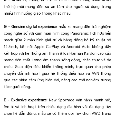
A – ADAS
: hệ thống hỗ trợ lái xe an toàn thông minh ADAS
thế hệ mới mang đến sự an tâm cho người sử dụng trong
nhiều tình huống giao thông khác nhau.
G – Genuine digital experience
: mẫu xe mang đến trải nghiệm
công nghệ số với cụm màn hình cong Panoramic tích hợp liền
mạch giữa 2 màn hình giải trí và bảng đồng hồ kỹ thuật số
12.3inch, kết nối Apple CarPlay và Android Auto không dây
kết hợp với hệ thống âm thanh 8 loa Harman Kardon cao cấp
mang đến chất lượng âm thanh sống động, chân thực và đa
chiều. Giao diện điều khiển thông minh, trực quan cho phép
chuyển đổi linh hoạt giữa hệ thống điều hòa và AVN thông
qua các phím cảm ứng hiện đại, nâng cao trải nghiệm tương
tác người dùng.
E – Exclusive experience
: New Sportage vận hành mạnh mẽ,
êm ái và linh hoạt trên nhiều dạng địa hình với đa dạng tùy
chọn hệ dẫn động; mẫu xe có thêm gói tùy chọn AWD trang