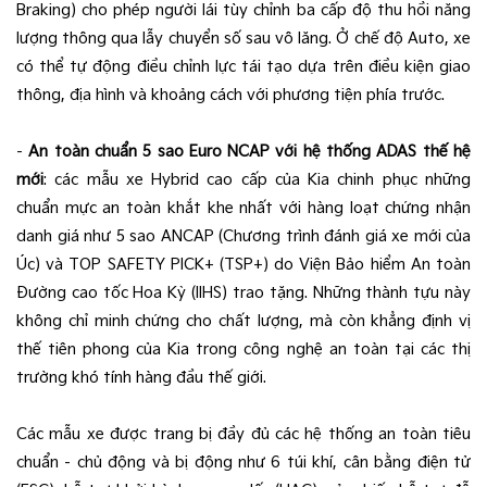
Braking) cho phép người lái tùy chỉnh ba cấp độ thu hồi năng
lượng thông qua lẫy chuyển số sau vô lăng. Ở chế độ Auto, xe
có thể tự động điều chỉnh lực tái tạo dựa trên điều kiện giao
thông, địa hình và khoảng cách với phương tiện phía trước.
-
An toàn chuẩn 5 sao Euro NCAP với hệ thống ADAS thế hệ
mới
: các mẫu xe Hybrid cao cấp của Kia chinh phục những
chuẩn mực an toàn khắt khe nhất với hàng loạt chứng nhận
danh giá như 5 sao ANCAP (Chương trình đánh giá xe mới của
Úc) và TOP SAFETY PICK+ (TSP+) do Viện Bảo hiểm An toàn
Đường cao tốc Hoa Kỳ (IIHS) trao tặng. Những thành tựu này
không chỉ minh chứng cho chất lượng, mà còn khẳng định vị
thế tiên phong của Kia trong công nghệ an toàn tại các thị
trường khó tính hàng đầu thế giới.
Các mẫu xe được trang bị đầy đủ các hệ thống an toàn tiêu
chuẩn - chủ động và bị động như 6 túi khí, cân bằng điện tử