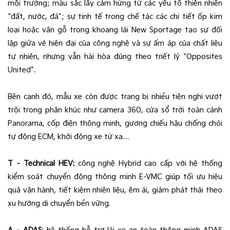
môi trường; màu sắc lấy cảm hứng từ các yếu tố thiên nhiên
“đất, nước, đá”; sự tinh tế trong chế tác các chi tiết ốp kim
loại hoặc vân gỗ trong khoang lái New Sportage tạo sự đối
lập giữa vẻ hiện đại của công nghệ và sự ấm áp của chất liệu
tự nhiên, nhưng vẫn hài hòa đúng theo triết lý “Opposites
United”.
Bên cạnh đó, mẫu xe còn được trang bị nhiều tiện nghi vượt
trội trong phân khúc như camera 360, cửa sổ trời toàn cảnh
Panorama, cốp điện thông minh, gương chiếu hậu chống chói
tự động ECM, khởi động xe từ xa…
T – Technical HEV:
công nghệ Hybrid cao cấp với hệ thống
kiểm soát chuyển động thông minh E-VMC giúp tối ưu hiệu
quả vận hành, tiết kiệm nhiên liệu, êm ái, giảm phát thải theo
xu hướng di chuyển bền vững.