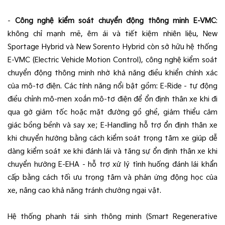
-
Công nghệ kiểm soát chuyển động thông minh E-VMC
:
không chỉ mạnh mẽ, êm ái và tiết kiệm nhiên liệu, New
Sportage Hybrid và New Sorento Hybrid còn sở hữu hệ thống
E-VMC (Electric Vehicle Motion Control), công nghệ kiểm soát
chuyển động thông minh nhờ khả năng điều khiển chính xác
của mô-tơ điện. Các tính năng nổi bật gồm: E-Ride - tự động
điều chỉnh mô-men xoắn mô-tơ điện để ổn định thân xe khi đi
qua gờ giảm tốc hoặc mặt đường gồ ghề, giảm thiểu cảm
giác bồng bềnh và say xe; E-Handling hỗ trợ ổn định thân xe
khi chuyển hướng bằng cách kiểm soát trọng tâm xe giúp dễ
dàng kiểm soát xe khi đánh lái và tăng sự ổn định thân xe khi
chuyển hướng E-EHA - hỗ trợ xử lý tình huống đánh lái khẩn
cấp bằng cách tối ưu trọng tâm và phản ứng động học của
xe, nâng cao khả năng tránh chướng ngại vật.
Hệ thống phanh tái sinh thông minh (Smart Regenerative