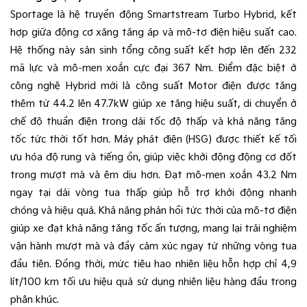
Sportage là hệ truyền động Smartstream Turbo Hybrid, kết
hợp giữa động cơ xăng tăng áp và mô-tơ điện hiệu suất cao.
Hệ thống này sản sinh tổng công suất kết hợp lên đến 232
mã lực và mô-men xoắn cực đại 367 Nm. Điểm đặc biệt ở
công nghệ Hybrid mới là công suất Motor điện được tăng
thêm từ 44.2 lên 47.7kW giúp xe tăng hiệu suất, di chuyển ở
chế độ thuần điện trong dải tốc độ thấp và khả năng tăng
tốc tức thời tốt hơn. Máy phát điện (HSG) được thiết kế tối
ưu hóa độ rung và tiếng ồn, giúp việc khởi động động cơ đốt
trong mượt mà và êm dịu hơn. Đạt mô-men xoắn 43.2 Nm
ngay tại dải vòng tua thấp giúp hỗ trợ khởi động nhanh
chóng và hiệu quả. Khả năng phản hồi tức thời của mô-tơ điện
giúp xe đạt khả năng tăng tốc ấn tượng, mang lại trải nghiệm
vận hành mượt mà và đầy cảm xúc ngay từ những vòng tua
đầu tiên. Đồng thời, mức tiêu hao nhiên liệu hỗn hợp chỉ 4,9
lít/100 km tối ưu hiệu quả sử dụng nhiên liệu hàng đầu trong
phân khúc.