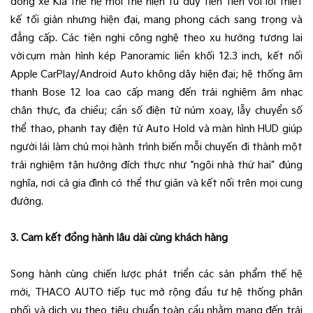
dòng xe Kia thế hệ mới thể hiện tư duy tiên tiến với lối thiết
kế tối giản nhưng hiện đại, mang phong cách sang trọng và
đẳng cấp. Các tiện nghi công nghệ theo xu hướng tương lai
với cụm màn hình kép Panoramic liền khối 12.3 inch, kết nối
Apple CarPlay/Android Auto không dây hiện đại; hệ thống âm
thanh Bose 12 loa cao cấp mang đến trải nghiệm âm nhạc
chân thực, đa chiều; cần số điện tử núm xoay, lẫy chuyển số
thể thao, phanh tay điện tử Auto Hold và màn hình HUD giúp
người lái làm chủ mọi hành trình biến mỗi chuyến đi thành một
trải nghiệm tận hưởng đích thực như “ngôi nhà thứ hai” đúng
nghĩa, nơi cả gia đình có thể thư giãn và kết nối trên mọi cung
đường.
3. Cam kết đồng hành lâu dài cùng khách hàng
Song hành cùng chiến lược phát triển các sản phẩm thế hệ
mới, THACO AUTO tiếp tục mở rộng đầu tư hệ thống phân
phối và dịch vụ theo tiêu chuẩn toàn cầu nhằm mang đến trải